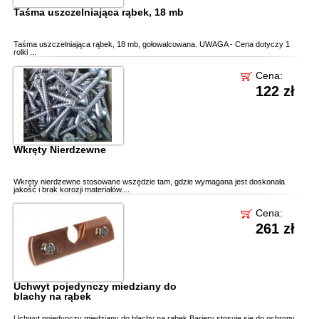
Taśma uszczelniająca rąbek, 18 mb
Taśma uszczelniająca rąbek, 18 mb, gołowalcowana. UWAGA - Cena dotyczy 1
rolki ...
Cena:
122 zł
Wkręty Nierdzewne
Wkręty nierdzewne stosowane wszędzie tam, gdzie wymagana jest doskonała
jakość i brak korozji materiałów....
Cena:
261 zł
Uchwyt pojedynczy miedziany do
blachy na rąbek
Uchwyt pojedynczy miedziany do blachy na rąbek.Bariery stosuje się do ochrony