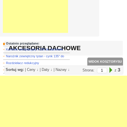
Ostatnio przeglądane:
AKCESORIA DACHOWE
Kominek wentylacyjny fi 150 do dachówki
Narożnik zewnętrzny tytan - cynk 135° do
WIDOK KOSZTORYSU
Rozdzielacz redukcyjny
3
Sortuj wg:
|
Ceny ↓
|
Daty ↓
|
Nazwy ↓
Rura spustowa kwadratowa tytan - cynk 12
Strona:
z