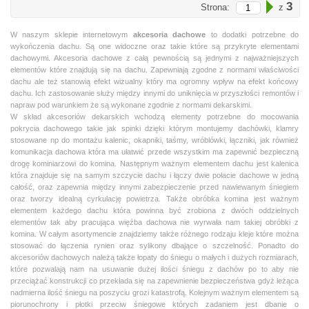
3
Strona:
z
W naszym sklepie internetowym
akcesoria dachowe
to dodatki potrzebne do
wykończenia dachu. Są one widoczne oraz takie które są przykryte elementami
dachowymi. Akcesoria dachowe z całą pewnością są jednymi z najważniejszych
elementów które znajdują się na dachu. Zapewniają zgodne z normami właściwości
dachu ale też stanowią efekt wizualny który ma ogromny wpływ na efekt końcowy
dachu. Ich zastosowanie służy między innymi do uniknięcia w przyszłości remontów i
napraw pod warunkiem że są wykonane zgodnie z normami dekarskimi.
W skład akcesoriów dekarskich wchodzą elementy potrzebne do mocowania
pokrycia dachowego takie jak spinki dzięki którym montujemy dachówki, klamry
stosowane np do montażu kalenic, okapniki, taśmy, wróblówki, łączniki, jak również
komunikacja dachowa która ma ułatwić przede wszystkim ma zapewnić bezpieczną
drogę kominiarzowi do komina. Następnym ważnym elementem dachu jest kalenica
która znajduje się na samym szczycie dachu i łączy dwie połacie dachowe w jedną
całość, oraz zapewnia między innymi zabezpieczenie przed nawiewanym śniegiem
oraz tworzy idealną cyrkulację powietrza. Także obróbka komina jest ważnym
elementem każdego dachu która powinna być zrobiona z dwóch oddzielnych
elementów tak aby pracująca więźba dachowa nie wyrwała nam takiej obróbki z
komina. W całym asortymencie znajdziemy także różnego rodzaju kleje które można
stosować do łączenia rynien oraz sylikony dbające o szczelność. Ponadto do
akcesoriów dachowych należą także łopaty do śniegu o małych i dużych rozmiarach,
które pozwalają nam na usuwanie dużej ilości śniegu z dachów po to aby nie
przeciążać konstrukcji co przekłada się na zapewnienie bezpieczeństwa gdyż leżąca
nadmierna ilość śniegu na poszyciu grozi katastrofą. Kolejnym ważnym elementem są
piorunochrony i płotki przeciw śniegowe których zadaniem jest dbanie o