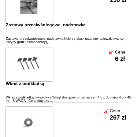
Zastawy przeciwśniegowe, nadstawka
Zastawy przeciwśniegowe, nadstawka.Kolorystyka:- naturalny gołowalcowany,-
Patyny grafit (ciemnoszary),- ...
Cena:
6 zł
Wkręt z podkładką
Wkręt z podkładką, kwasówka.Wkręt dostępny o rozmiarze:- 4,5 x 35 mm,- 4,5 x 45
mm. UWAGA - Cena dotyczy ...
Cena:
267 zł