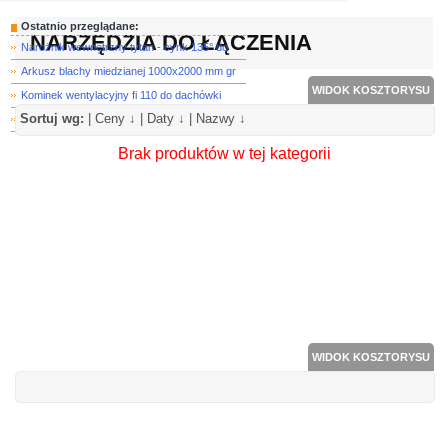
Ostatnio przeglądane:
NARZĘDZIA DO ŁĄCZENIA
Narożnik wewnętrzny tytan - cynk 135° do
Arkusz blachy miedzianej 1000x2000 mm gr
WIDOK KOSZTORYSU
Kominek wentylacyjny fi 110 do dachówki
Sortuj wg:
|
Ceny ↓
|
Daty ↓
|
Nazwy ↓
Lej spustowy tytan - cynk do rynny prost
Brak produktów w tej kategorii
WIDOK KOSZTORYSU