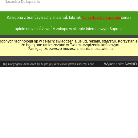
Narzędzia Do Łączenia
Kategoria z branĹźy
dachy
, materiaĹ taki jak
Narzędzia Do Łączenia
cena i
opinie oraz moĹźliwoĹÄ zakupu w sklepie internetowym Supro.pl
obnych technologii np w celach: świadczenia usług, reklam, statystyk. Korzystanie
że będą one umieszczane w Twoim urządzeniu końcowym.
Pokrycia Dachowe - Supro.pl
Pamiętaj, że zawsze możesz zmienić te ustawienia.
Sklep internetowy
Wykonanie: AVANO
(C) Copyrights 2005-2026 by Supro.pl | Wszystkie prawa zastrzeĹźone