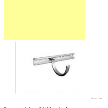
Pokrycia PCV
płyty pcv, pet, poliwęglan
Rynny
rynny pcv, stalowe, miedziane
Systemy Kominowe
kominy dymne lub wentylacyjne
Świetliki Dachowe
doświetlenie hal i magazynów
Tarcica
łaty, kontrłaty, tarcica
Nastepny