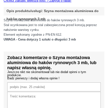
Chcesz zakupić większą ilość ? Zapytaj o rabat!
Opis produktu/usługi: Szyna montażowa aluminiowa do
haków rynnowych 3 mb
Szyna montażowa aluminiowa do haków rynnowych 3 mb.
Stal ocynkowana jest to stal zabezpieczona przed korozją poprzez
nałożenie warstwy cynku.
Element wykonany zgodnie z PN-EN 612.
UWAGA - Cena dotyczy 1 sztuki o długości 3 mb
Zobacz komentarze o Szyna montażowa
aluminiowa do haków rynnowych 3 mb, lub
napisz własną opinię.
Jeszcze nikt nie skomentował lub nie dodał opinni o tym
produkcie.
Badz pierwszy i dodaj własna opinie !