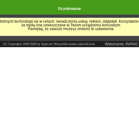
Ocynkowane
obnych technologii np w celach: świadczenia usług, reklam, statystyk. Korzystanie
że będą one umieszczane w Twoim urządzeniu końcowym.
Pokrycia Dachowe - Supro.pl
Pamiętaj, że zawsze możesz zmienić te ustawienia.
Sklep internetowy
Wykonanie: AVANO
(C) Copyrights 2005-2026 by Supro.pl | Wszystkie prawa zastrzeĹźone