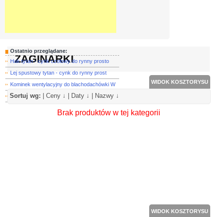
Ostatnio przeglądane:
ZAGINARKI
Hak tytan - cynk czołowy do rynny prosto
Lej spustowy tytan - cynk do rynny prost
WIDOK KOSZTORYSU
Kominek wentylacyjny do blachodachówki W
Sortuj wg:
|
Ceny ↓
|
Daty ↓
|
Nazwy ↓
Rewizja rury z otwieraną klapą tytan - c
Brak produktów w tej kategorii
WIDOK KOSZTORYSU