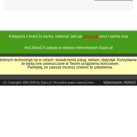
Kategoria z branĹźy
dachy
, materiaĹ taki jak
Zaginarki
cena i opinie oraz
moĹźliwoĹÄ zakupu w sklepie internetowym Supro.pl
obnych technologii np w celach: świadczenia usług, reklam, statystyk. Korzystanie
że będą one umieszczane w Twoim urządzeniu końcowym.
Pokrycia Dachowe - Supro.pl
Pamiętaj, że zawsze możesz zmienić te ustawienia.
Sklep internetowy
Wykonanie: AVANO
(C) Copyrights 2005-2026 by Supro.pl | Wszystkie prawa zastrzeĹźone