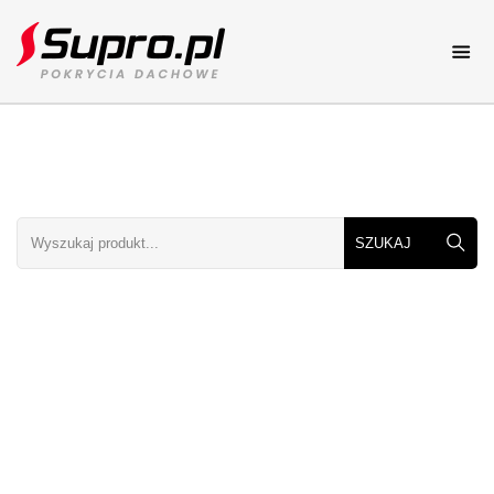
Pokrycia dachowe
Katalog online
Dachy
Dachy elementy i rodzaje
Porady
Porady dekarskie
Galerie dachów
Zdjęcia dachów
Kolory dachów
Zobacz kolory dachów
Cennik
Cenniki dachowe
Kontakt