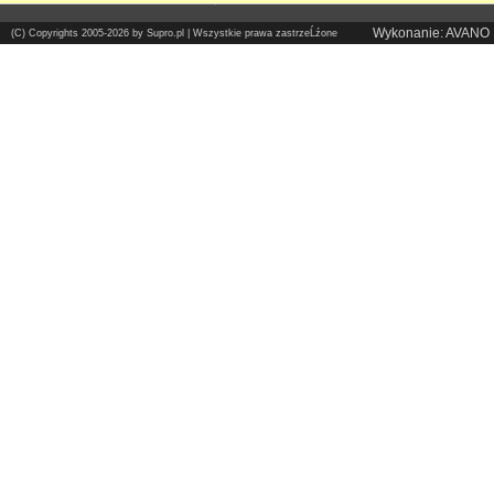
Wykonanie: AVANO
(C) Copyrights 2005-2026 by Supro.pl | Wszystkie prawa zastrzeĹźone