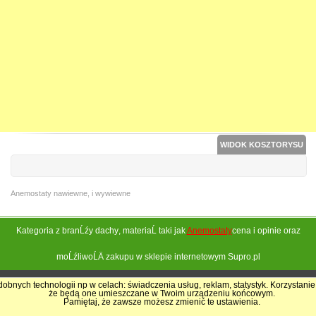
WIDOK KOSZTORYSU
Anemostaty nawiewne, i wywiewne
Kategoria z branĹźy
dachy
, materiaĹ taki jak
Anemostaty
cena i opinie oraz
moĹźliwoĹÄ zakupu w sklepie internetowym Supro.pl
obnych technologii np w celach: świadczenia usług, reklam, statystyk. Korzystanie
że będą one umieszczane w Twoim urządzeniu końcowym.
Pokrycia Dachowe - Supro.pl
Pamiętaj, że zawsze możesz zmienić te ustawienia.
Sklep internetowy