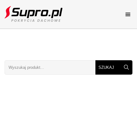
Pokrycia dachowe
Katalog online
Dachy
Dachy elementy i rodzaje
Porady
Porady dekarskie
Galerie dachów
Zdjęcia dachów
Kolory dachów
Zobacz kolory dachów
Cennik
Cenniki dachowe
Kontakt