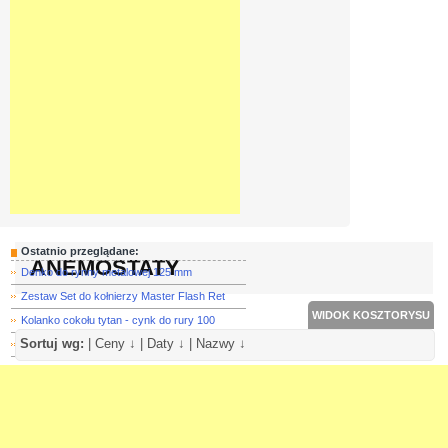
Ostatnio przeglądane:
ANEMOSTATY
Denko do rynny metalowej 125 mm
Zestaw Set do kołnierzy Master Flash Ret
WIDOK KOSZTORYSU
Kolanko cokołu tytan - cynk do rury 100
Sortuj wg:
|
Ceny ↓
|
Daty ↓
|
Nazwy ↓
Kominek wentylacyjny do blachodachówki