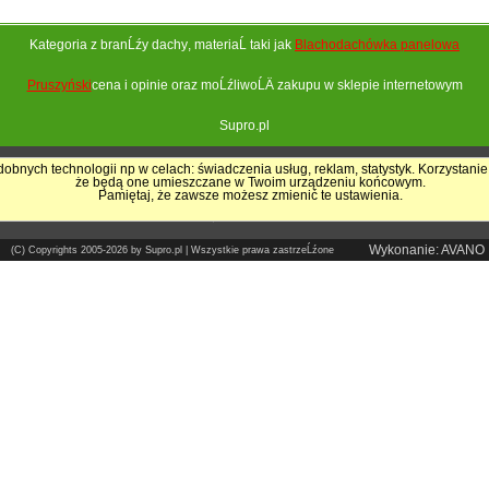
Kategoria z branĹźy
dachy
, materiaĹ taki jak
Blachodachówka panelowa
Pruszyński
cena i opinie oraz moĹźliwoĹÄ zakupu w sklepie internetowym
Supro.pl
obnych technologii np w celach: świadczenia usług, reklam, statystyk. Korzystanie
że będą one umieszczane w Twoim urządzeniu końcowym.
Pokrycia Dachowe - Supro.pl
Pamiętaj, że zawsze możesz zmienić te ustawienia.
Sklep internetowy
Wykonanie: AVANO
(C) Copyrights 2005-2026 by Supro.pl | Wszystkie prawa zastrzeĹźone