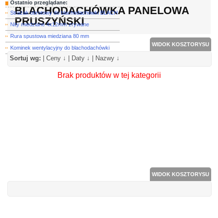
Ostatnio przeglądane:
BLACHODACHÓWKA PANELOWA
Strażak obrotowy do blachodachówki BLACH
PRUSZYŃSKI
Nity miedziane 4x12mm-zrywane
Rura spustowa miedziana 80 mm
WIDOK KOSZTORYSU
Kominek wentylacyjny do blachodachówki
Sortuj wg:
|
Ceny ↓
|
Daty ↓
|
Nazwy ↓
Brak produktów w tej kategorii
WIDOK KOSZTORYSU