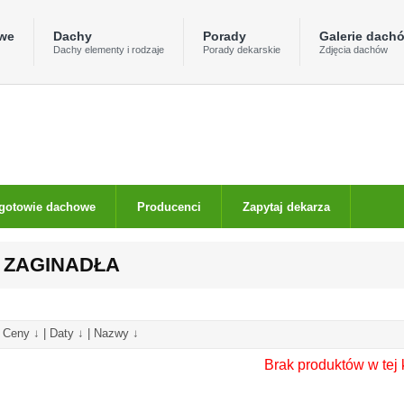
owe
Dachy
Porady
Galerie dach
Dachy elementy i rodzaje
Porady dekarskie
Zdjęcia dachów
gotowie dachowe
Producenci
Zapytaj dekarza
I ZAGINADŁA
|
Ceny ↓
|
Daty ↓
|
Nazwy ↓
Brak produktów w tej 