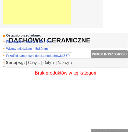
Ostatnio przeglądane:
DACHÓWKI CERAMICZNE
Płaskowniki miedziane 30 x 4 mm
Wkręty miedziane 4,5x80mm
WIDOK KOSZTORYSU
Przejście antenowe do blachodachówki ZEP
Sortuj wg:
|
Ceny ↓
|
Daty ↓
|
Nazwy ↓
Hak miedziany połaciowy do rynny 150 mm
Brak produktów w tej kategorii