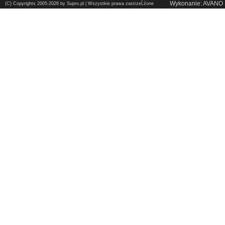
Wykonanie: AVANO
(C) Copyrights 2005-2026 by Supro.pl | Wszystkie prawa zastrzeĹźone