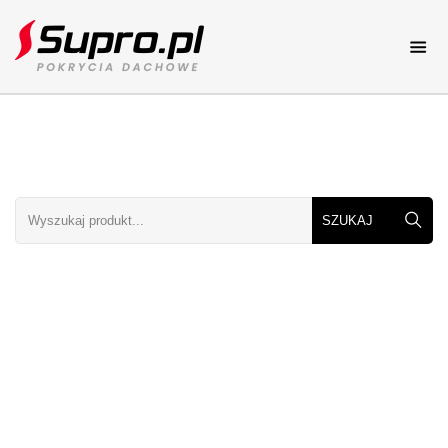
Pokrycia dachowe
Katalog online
Dachy
Dachy elementy i rodzaje
Porady
Porady dekarskie
Galerie dachów
Zdjęcia dachów
Kolory dachów
Zobacz kolory dachów
Cennik
Cenniki dachowe
Kontakt