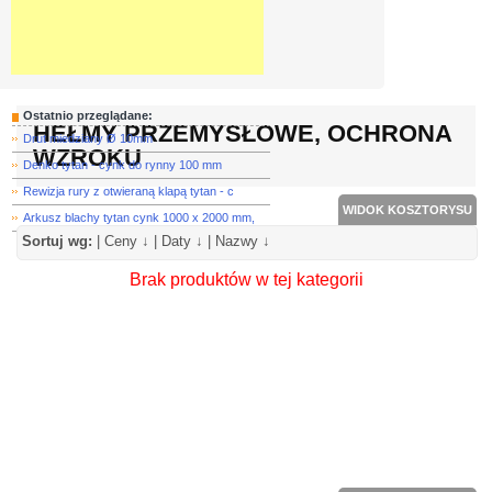
Ostatnio przeglądane:
HEŁMY PRZEMYSŁOWE, OCHRONA
Drut miedziany Ø 10mm
WZROKU
Denko tytan - cynk do rynny 100 mm
Rewizja rury z otwieraną klapą tytan - c
WIDOK KOSZTORYSU
Arkusz blachy tytan cynk 1000 x 2000 mm,
Sortuj wg:
|
Ceny ↓
|
Daty ↓
|
Nazwy ↓
Brak produktów w tej kategorii