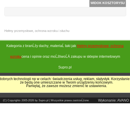
WIDOK KOSZTORYSU
Hełmy przemysłowe, ochrona wzroku i słuchu
Kategoria z branĹźy
dachy
, materiaĹ taki jak
Hełmy przemysłowe, ochrona
wzroku
cena i opinie oraz moĹźliwoĹÄ zakupu w sklepie internetowym
Supro.pl
obnych technologii np w celach: świadczenia usług, reklam, statystyk. Korzystanie
że będą one umieszczane w Twoim urządzeniu końcowym.
Pokrycia Dachowe - Supro.pl
Pamiętaj, że zawsze możesz zmienić te ustawienia.
Sklep internetowy
Wykonanie: AVANO
(C) Copyrights 2005-2026 by Supro.pl | Wszystkie prawa zastrzeĹźone