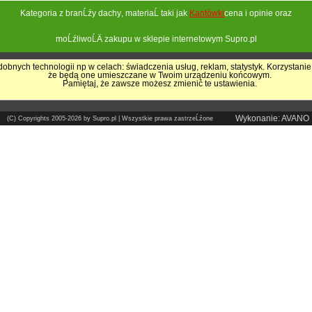
Kategoria z branĹźy
dachy
, materiaĹ taki jak
Kantówki
cena i opinie oraz
moĹźliwoĹÄ zakupu w sklepie internetowym Supro.pl
obnych technologii np w celach: świadczenia usług, reklam, statystyk. Korzystanie
że będą one umieszczane w Twoim urządzeniu końcowym.
Pokrycia Dachowe - Supro.pl
Pamiętaj, że zawsze możesz zmienić te ustawienia.
Sklep internetowy
Wykonanie: AVANO
(C) Copyrights 2005-2026 by Supro.pl | Wszystkie prawa zastrzeĹźone