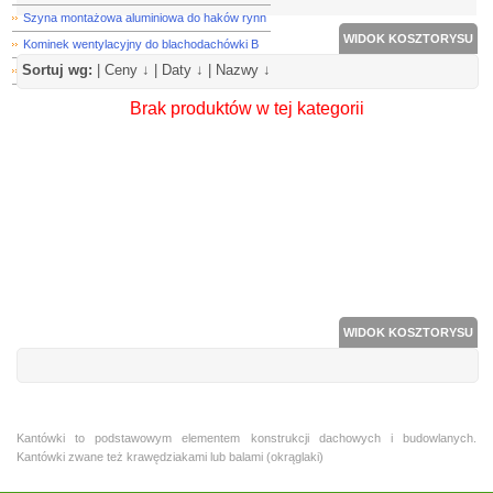
Szyna montażowa aluminiowa do haków rynn
WIDOK KOSZTORYSU
Kominek wentylacyjny do blachodachówki B
Sortuj wg:
|
Ceny ↓
|
Daty ↓
|
Nazwy ↓
Wkręty Nierdzewne
Brak produktów w tej kategorii
WIDOK KOSZTORYSU
Kantówki to podstawowym elementem konstrukcji dachowych i budowlanych.
Kantówki zwane też krawędziakami lub balami (okrąglaki)