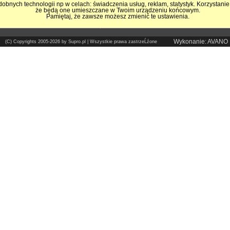
obnych technologii np w celach: świadczenia usług, reklam, statystyk. Korzystanie
że będą one umieszczane w Twoim urządzeniu końcowym.
Pokrycia Dachowe - Supro.pl
Pamiętaj, że zawsze możesz zmienić te ustawienia.
Sklep internetowy
Wykonanie: AVANO
(C) Copyrights 2005-2026 by Supro.pl | Wszystkie prawa zastrzeĹźone