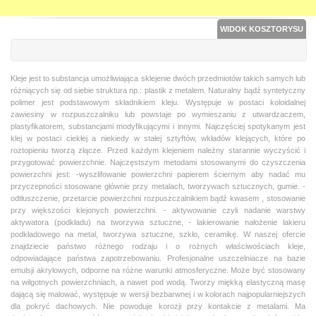
WIDOK KOSZTORYSU
Kleje jest to substancja umożliwiająca sklejenie dwóch przedmiotów takich samych lub
różniących się od siebie struktura np.: plastik z metalem. Naturalny bądź syntetyczny
polimer jest podstawowym składnikiem kleju. Występuje w postaci koloidalnej
zawiesiny w rozpuszczalniku lub powstaje po wymieszaniu z utwardzaczem,
plastyfikatorem, substancjami modyfikującymi i innymi. Najczęściej spotykanym jest
klej w postaci ciekłej a niekiedy w stałej sztyftów, wkładów klejących, które po
roztopieniu tworzą złącze. Przed każdym klejeniem należny starannie wyczyścić i
przygotować powierzchnie. Najczęstszym metodami stosowanymi do czyszczenia
powierzchni jest: -wyszlifowanie powierzchni papierem ściernym aby nadać mu
przyczepności stosowane głównie przy metalach, tworzywach sztucznych, gumie. -
odtłuszczenie, przetarcie powierzchni rozpuszczalnikiem bądź kwasem , stosowanie
przy większości klejonych powierzchni. - aktywowanie czyli nadanie warstwy
aktywatora (podkładu) na tworzywa sztuczne, - lakierowanie nałożenie lakieru
podkładowego na metal, tworzywa sztuczne, szkło, ceramikę. W naszej ofercie
znajdziecie państwo różnego rodzaju i o rożnych właściwościach kleje,
odpowiadające państwa zapotrzebowaniu. Profesjonalne uszczelniacze na bazie
emulsji akrylowych, odporne na różne warunki atmosferyczne. Może być stosowany
na wilgotnych powierzchniach, a nawet pod wodą. Tworzy miękką elastyczną masę
dającą się malować, występuje w wersji bezbarwnej i w kolorach najpopularniejszych
dla pokryć dachowych. Nie powoduje korozji przy kontakcie z metalami. Ma