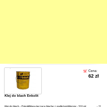
Cena:
62 zł
Klej do blach Enkolit
Klej do blach - EnkolitMasa łącząca blachę z podłożemWersja:- 310 ml - 11