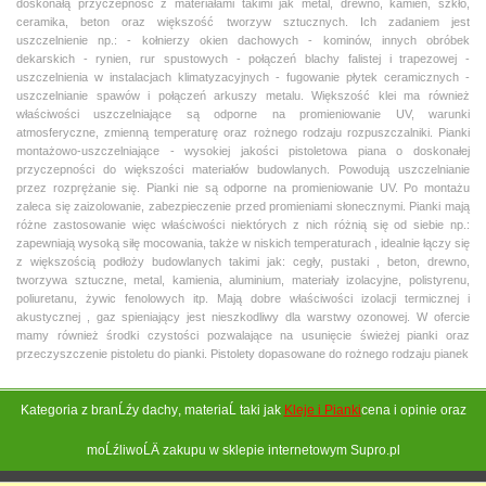
doskonałą przyczepność z materiałami takimi jak metal, drewno, kamień, szkło,
ceramika, beton oraz większość tworzyw sztucznych. Ich zadaniem jest
uszczelnienie np.: - kołnierzy okien dachowych - kominów, innych obróbek
dekarskich - rynien, rur spustowych - połączeń blachy falistej i trapezowej -
uszczelnienia w instalacjach klimatyzacyjnych - fugowanie płytek ceramicznych -
uszczelnianie spawów i połączeń arkuszy metalu. Większość klei ma również
właściwości uszczelniające są odporne na promieniowanie UV, warunki
atmosferyczne, zmienną temperaturę oraz rożnego rodzaju rozpuszczalniki. Pianki
montażowo-uszczelniające - wysokiej jakości pistoletowa piana o doskonałej
przyczepności do większości materiałów budowlanych. Powodują uszczelnianie
przez rozprężanie się. Pianki nie są odporne na promieniowanie UV. Po montażu
zaleca się zaizolowanie, zabezpieczenie przed promieniami słonecznymi. Pianki mają
różne zastosowanie więc właściwości niektórych z nich różnią się od siebie np.:
zapewniają wysoką siłę mocowania, także w niskich temperaturach , idealnie łączy się
z większością podłoży budowlanych takimi jak: cegły, pustaki , beton, drewno,
tworzywa sztuczne, metal, kamienia, aluminium, materiały izolacyjne, polistyrenu,
poliuretanu, żywic fenolowych itp. Mają dobre właściwości izolacji termicznej i
akustycznej , gaz spieniający jest nieszkodliwy dla warstwy ozonowej. W ofercie
mamy również środki czystości pozwalające na usunięcie świeżej pianki oraz
przeczyszczenie pistoletu do pianki. Pistolety dopasowane do rożnego rodzaju pianek
Kategoria z branĹźy
dachy
, materiaĹ taki jak
Kleje i Pianki
cena i opinie oraz
moĹźliwoĹÄ zakupu w sklepie internetowym Supro.pl