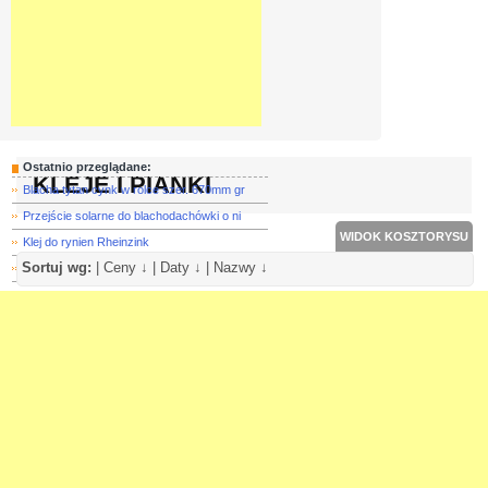
Ostatnio przeglądane:
KLEJE I PIANKI
Blacha tytan cynk w rolce szer. 670mm gr
Przejście solarne do blachodachówki o ni
WIDOK KOSZTORYSU
Klej do rynien Rheinzink
Sortuj wg:
|
Ceny ↓
|
Daty ↓
|
Nazwy ↓
Blacha miedziana arkusz 1x2 m - gr. 0,5m