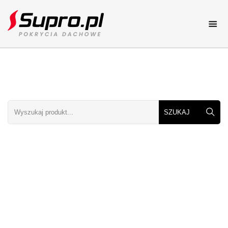
Pokrycia dachowe
Katalog online
Dachy
Dachy elementy i rodzaje
Porady
Porady dekarskie
Galerie dachów
Zdjęcia dachów
Kolory dachów
Zobacz kolory dachów
Cennik
Cenniki dachowe
Kontakt