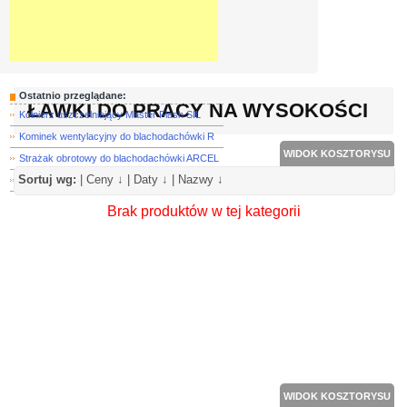
Ostatnio przeglądane:
ŁAWKI DO PRACY NA WYSOKOŚCI
Kołnierz uszczelniający Master Flash SIL
Kominek wentylacyjny do blachodachówki R
WIDOK KOSZTORYSU
Strażak obrotowy do blachodachówki ARCEL
Sortuj wg:
|
Ceny ↓
|
Daty ↓
|
Nazwy ↓
Rura spustowa miedziana kwadratowa 100 x
Brak produktów w tej kategorii
WIDOK KOSZTORYSU