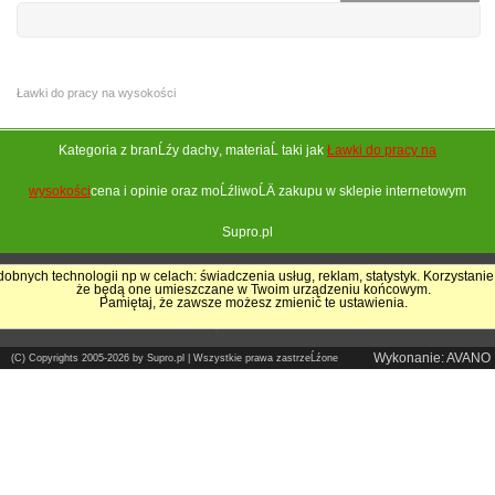
Ławki do pracy na wysokości
Kategoria z branĹźy
dachy
, materiaĹ taki jak
Ławki do pracy na
wysokości
cena i opinie oraz moĹźliwoĹÄ zakupu w sklepie internetowym
Supro.pl
obnych technologii np w celach: świadczenia usług, reklam, statystyk. Korzystanie
że będą one umieszczane w Twoim urządzeniu końcowym.
Pokrycia Dachowe - Supro.pl
Pamiętaj, że zawsze możesz zmienić te ustawienia.
Sklep internetowy
Wykonanie: AVANO
(C) Copyrights 2005-2026 by Supro.pl | Wszystkie prawa zastrzeĹźone