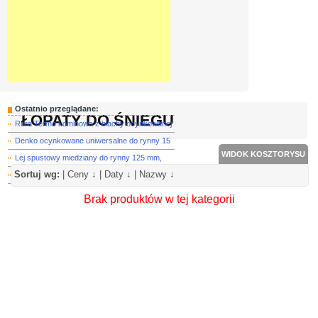
Ostatnio przeglądane:
ŁOPATY DO ŚNIEGU
Rura Termo kominowa z blachy ocynkowanej
Denko ocynkowane uniwersalne do rynny 15
WIDOK KOSZTORYSU
Lej spustowy miedziany do rynny 125 mm,
Sortuj wg:
|
Ceny ↓
|
Daty ↓
|
Nazwy ↓
Narożnik zewnętrzny miedziany 90° do ryn
Brak produktów w tej kategorii