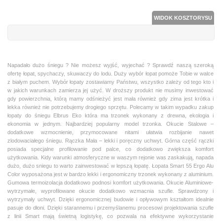
WIDOK KOSZTORYSU
Napadało dużo śniegu ? Nie możesz wyjść, wyjechać ? Sprawdź naszą szeroką
ofertę łopat, spychaczy, skuwaczy do lodu. Duży wybór łopat pomoże Tobie w walce
z białym puchem. Wybór łopaty zostawiamy Państwu, wszystko zależy od tego kto i
w jakich warunkach zamierza jej użyć. W droższy produkt nie musimy inwestować
gdy powierzchnia, którą mamy odśnieżyć jest mała również gdy zima jest krótka i
lekka również nie potrzebujemy drogiego sprzętu. Polecamy w takim wypadku zakup
łopaty do śniegu Elbrus Eko która ma trzonek wykonany z drewna, ekologia i
ekonomia w jednym. Najbardziej popularny model trzonka. Okucie Stalowe –
dodatkowe wzmocnienie, przymocowane nitami ułatwia rozbijanie nawet
zlodowaciałego śniegu. Rączka Mała – lekki i poręczny uchwyt. Górna część rączki
posiada specjalne profilowanie pod palce, co dodatkowo zwiększa komfort
użytkowania. Kidy warunki atmosferyczne w waszym rejonie was zaskakują, napada
dużo, dużo sniegu to warto zainwestować w lepszą łopatę. Łopata Smart 55 Ergo Alu
Color wyposażona jest w bardzo lekki i ergonomiczny trzonek wykonany z aluminium.
Gumowa termoizolacja dodatkowo podnosi komfort użytkowania. Okucie Aluminiowe-
wytrzymałe, wyprofilowane okucie dodatkowo wzmacnia szufle. Sprawdzony i
wytrzymały uchwyt. Dzięki ergonomicznej budowie i opływowym kształtom idealnie
pasuje do dłoni. Dzięki starannemu i przemyślanemu procesowi projektowania szufle
z linii Smart mają świetną logistykę, co pozwala na efektywne wykorzystanie