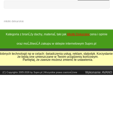
młotki dekarskie
Kategoria z branĹźy
dachy
, materiaĹ taki jak
Młotki Dekarskie
cena i opinie
oraz moĹźliwoĹÄ zakupu w sklepie internetowym Supro.pl
obnych technologii np w celach: świadczenia usług, reklam, statystyk. Korzystanie
że będą one umieszczane w Twoim urządzeniu końcowym.
Pokrycia Dachowe - Supro.pl
Pamiętaj, że zawsze możesz zmienić te ustawienia.
Sklep internetowy
Wykonanie: AVANO
(C) Copyrights 2005-2026 by Supro.pl | Wszystkie prawa zastrzeĹźone