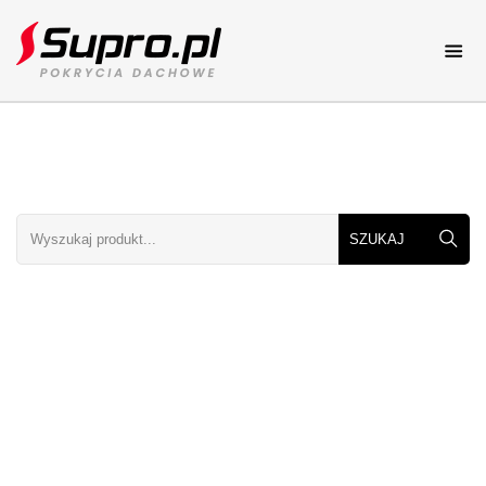
Pokrycia dachowe
Katalog online
Dachy
Dachy elementy i rodzaje
Porady
Porady dekarskie
Galerie dachów
Zdjęcia dachów
Kolory dachów
Zobacz kolory dachów
Cennik
Cenniki dachowe
Kontakt