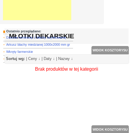
Ostatnio przeglądane:
MŁOTKI DEKARSKIE
Daszek kominowy z blachy ocynkowanej
Arkusz blachy miedzianej 1000x2000 mm gr
WIDOK KOSZTORYSU
Wkręty farmerskie
Sortuj wg:
|
Ceny ↓
|
Daty ↓
|
Nazwy ↓
Rura spustowa miedziana kwadratowa 100 x
Brak produktów w tej kategorii
WIDOK KOSZTORYSU