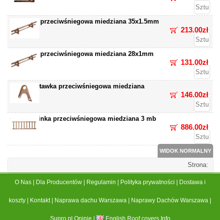
Rura przeciwśniegowa miedziana 35x1.5mm
213.00zł
Rura przeciwśniegowa miedziana 28x1mm
131.00zł
Nadstawka przeciwśniegowa miedziana
146.00zł
Drabinka przeciwśniegowa miedziana 3 mb
886.00zł
WIDOK NORMALNY
Strona:
O Nas
|
Dla Producentów
|
Regulamin
|
Polityka prywatności
|
Dostawa i
koszty
|
Kontakt
|
Naprawa dachu Warszawa
|
Naprawy Dachów Warszawa
|
Supro.pl Opinie
|
English Roof covers Info