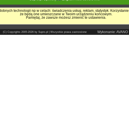
obnych technologii np w celach: świadczenia usług, reklam, statystyk. Korzystanie
że będą one umieszczane w Twoim urządzeniu końcowym.
Pokrycia Dachowe - Supro.pl
Pamiętaj, że zawsze możesz zmienić te ustawienia.
Sklep internetowy
Wykonanie: AVANO
(C) Copyrights 2005-2026 by Supro.pl | Wszystkie prawa zastrzeżone