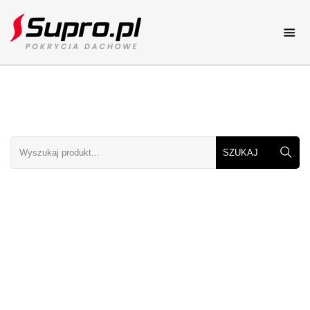
Pokrycia dachowe
Katalog online
Dachy
Dachy elementy i rodzaje
Porady
Porady dekarskie
Galerie dachów
Zdjęcia dachów
Kolory dachów
Zobacz kolory dachów
Cennik
Cenniki dachowe
Kontakt