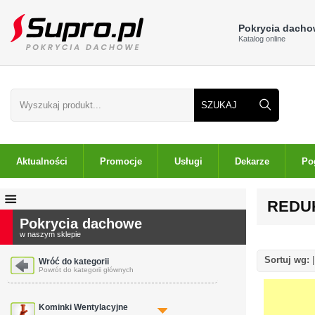
Pokrycia dach
Katalog online
Aktualności
Promocje
Usługi
Dekarze
Po
REDU
Pokrycia dachowe
w naszym sklepie
Sortuj wg:
Wróć do kategorii
Powrót do kategorii głównych
Kominki Wentylacyjne