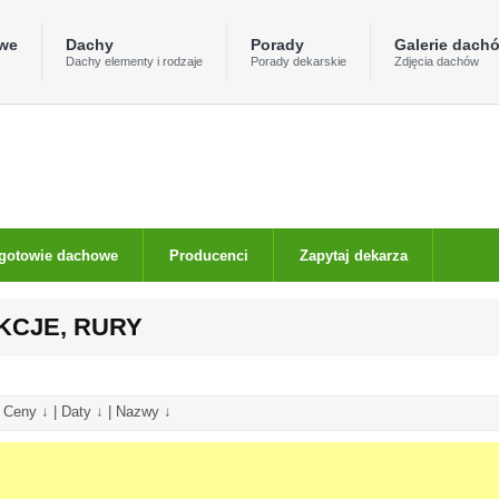
owe
Dachy
Porady
Galerie dach
Dachy elementy i rodzaje
Porady dekarskie
Zdjęcia dachów
gotowie dachowe
Producenci
Zapytaj dekarza
KCJE, RURY
|
Ceny ↓
|
Daty ↓
|
Nazwy ↓