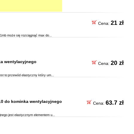
21 zł
Cena:
ci 1mb może się rozciągnąć max do...
a wentylacyjnego
20 zł
Cena:
t to:przewód elastyczny który um...
10 do kominka wentylacyjnego
63.7 zł
Cena:
jnego jest elastycznym elementem u...