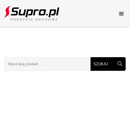
Pokrycia dachowe
Katalog online
Dachy
Dachy elementy i rodzaje
Porady
Porady dekarskie
Galerie dachów
Zdjęcia dachów
Kolory dachów
Zobacz kolory dachów
Cennik
Cenniki dachowe
Kontakt