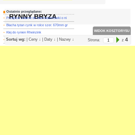
Ostatnio przeglądane:
RYNNY BRYZA
Przejście solarne do blachodachówki o ni
Blacha tytan cynk w rolce szer. 670mm gr
WIDOK KOSZTORYSU
Klej do rynien Rheinzink
4
Sortuj wg:
|
Ceny ↓
|
Daty ↓
|
Nazwy ↓
Blacha miedziana arkusz 1x2 m - gr. 0,5m
Strona:
z