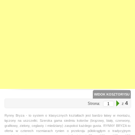
WIDOK KOSZTORYSU
4
Strona:
z
Rynny Bryza - to system o klasycznych kształtach jest bardzo łatwy w montażu,
łączony na uszczelki. Szeroka gama siedmiu kolorów (brązowy, biały, czerwony,
grafitowy, zielony, ceglasty i miedziany) zaspokoi każdego gusta. RYNNY BRYZA to
oferta w czterech rozmiarach rynien o przekroju półokrągłym o tradycyjnym