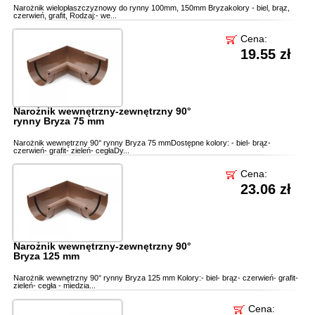
Narożnik wielopłaszczyznowy do rynny 100mm, 150mm Bryzakolory - biel, brąz,
czerwień, grafit, Rodzaj:- we...
Cena:
19.55 zł
Narożnik wewnętrzny-zewnętrzny 90°
rynny Bryza 75 mm
Narożnik wewnętrzny 90° rynny Bryza 75 mmDostępne kolory: - biel- brąz-
czerwień- grafit- zieleń- cegłaDy...
Cena:
23.06 zł
Narożnik wewnętrzny-zewnętrzny 90°
Bryza 125 mm
Narożnik wewnętrzny 90° rynny Bryza 125 mm Kolory:- biel- brąz- czerwień- grafit-
zieleń- cegła - miedzia...
Cena: