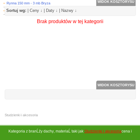
WIDOK KOSZTORYSU
Rynna 150 mm - 3 mb Bryza
Sortuj wg:
|
Ceny ↓
|
Daty ↓
|
Nazwy ↓
Hak PCV Rynny Bryza 75 mm
Brak produktów w tej kategorii
WIDOK KOSZTORYSU
Studzienki i akcesoria
Kategoria z branĹźy
dachy
, materiaĹ taki jak
Studzienki i akcesoria
cena i