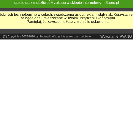
opinie oraz moĹźliwoĹÄ zakupu w sklepie internetowym Supro.pl
obnych technologii np w celach: świadczenia usług, reklam, statystyk. Korzystanie
że będą one umieszczane w Twoim urządzeniu końcowym.
Pokrycia Dachowe - Supro.pl
Pamiętaj, że zawsze możesz zmienić te ustawienia.
Sklep internetowy
Wykonanie: AVANO
(C) Copyrights 2005-2026 by Supro.pl | Wszystkie prawa zastrzeĹźone