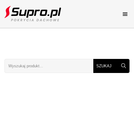
Pokrycia dachowe
Katalog online
Dachy
Dachy elementy i rodzaje
Porady
Porady dekarskie
Galerie dachów
Zdjęcia dachów
Kolory dachów
Zobacz kolory dachów
Cennik
Cenniki dachowe
Kontakt