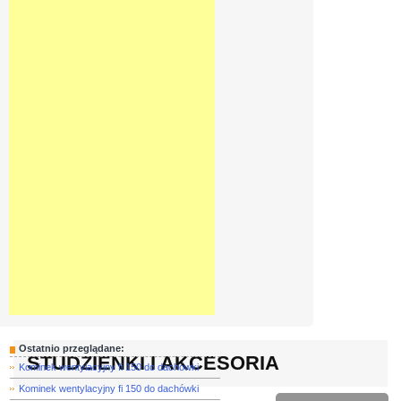
Ostatnio przeglądane:
STUDZIENKI I AKCESORIA
Kominek wentylacyjny fi 150 do dachówki
Kominek wentylacyjny fi 150 do dachówki