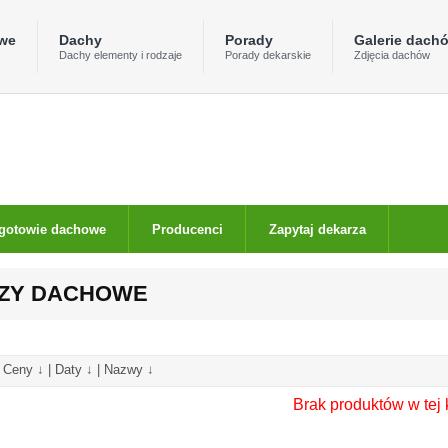
owe
Dachy
Porady
Galerie dach
Dachy elementy i rodzaje
Porady dekarskie
Zdjęcia dachów
gotowie dachowe
Producenci
Zapytaj dekarza
ZY DACHOWE
|
Ceny ↓
|
Daty ↓
|
Nazwy ↓
Brak produktów w tej 