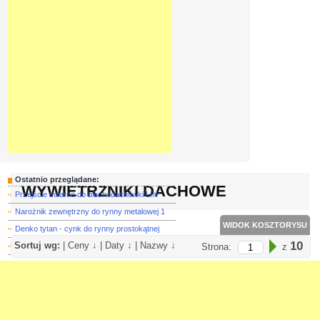
Ostatnio przeglądane:
WYWIETRZNIKI DACHOWE
Przejście solarne do blachodachówki LIN
Narożnik zewnętrzny do rynny metalowej 1
WIDOK KOSZTORYSU
Denko tytan - cynk do rynny prostokątnej
10
Sortuj wg:
|
Ceny ↓
|
Daty ↓
|
Nazwy ↓
Kołnierz uszczelniający Master Flash 6 ś
Strona:
z