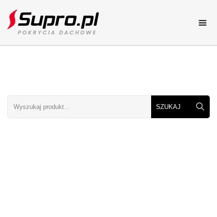
Pokrycia dachowe
Katalog online
Dachy
Dachy elementy i rodzaje
Porady
Porady dekarskie
Galerie dachów
Zdjęcia dachów
Kolory dachów
Zobacz kolory dachów
Cennik
Cenniki dachowe
Kontakt