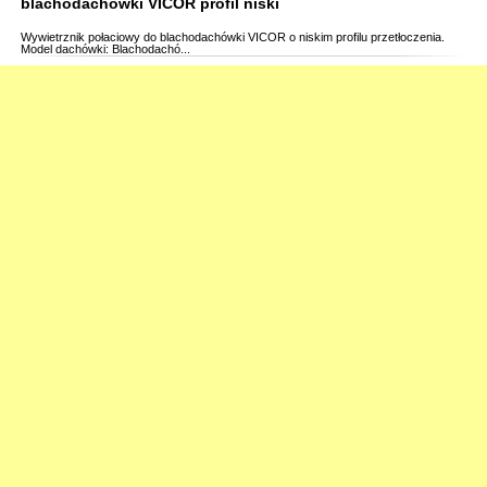
blachodachówki VICOR profil niski
Wywietrznik połaciowy do blachodachówki VICOR o niskim profilu przetłoczenia.
Model dachówki: Blachodachó...