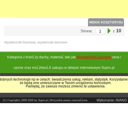
WIDOK KOSZTORYSU
10
Strona:
z
Wywietrzniki Dachowe, wywietrzaki dachowe
Kategoria z branĹźy
dachy
, materiaĹ taki jak
Wywietrzniki Dachowe
cena i
opinie oraz moĹźliwoĹÄ zakupu w sklepie internetowym Supro.pl
obnych technologii np w celach: świadczenia usług, reklam, statystyk. Korzystanie
że będą one umieszczane w Twoim urządzeniu końcowym.
Pokrycia Dachowe - Supro.pl
Pamiętaj, że zawsze możesz zmienić te ustawienia.
Sklep internetowy
Wykonanie: AVANO
(C) Copyrights 2005-2026 by Supro.pl | Wszystkie prawa zastrzeĹźone