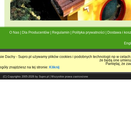
O Nas
|
Dla Producentów
|
Regulamin
|
Polityka prywatności
|
Dostawa i kosz
Engl
ie Dachy - Supro.pl używamy plików cookies i podobnych technologii np w celach: 
Pokrycia Dachowe - Supro.pl
że będą one umies
Pamiętaj, że za
Sklep internetowy
góły znajdziesz na tej stronie:
Kliknij
(C) Copyrights 2005-2026 by Supro.pl | Wszystkie prawa zastrzeżone