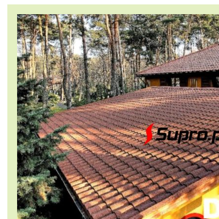
Dane adresowe
Dachówki ceramiczne
Gonty bitumiczne
Kasetony elewacyjne
Łupek
Okna Dachowe
Papy
Płytki cementowe
Płyty bitumiczne
Płyty warstwowe
Podbitka
Pokrycia z aluminium
Pokrycia z miedzi
Pokrycia z pcv
Pokrycia z tytan - cynku
Rynny
Zdjęcia Supro.pl