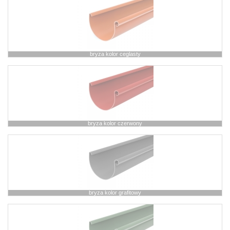
bryza kolor ceglasty
bryza kolor czerwony
bryza kolor grafitowy