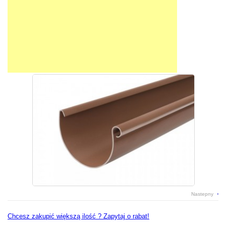
Pokrycia PCV
płyty pcv, pet, poliwęglan
Rynny
rynny pcv, stalowe, miedziane
Systemy Kominowe
kominy dymne lub wentylacyjne
Świetliki Dachowe
doświetlenie hal i magazynów
Tarcica
łaty, kontrłaty, tarcica
Nastepny
Chcesz zakupić większą ilość ? Zapytaj o rabat!