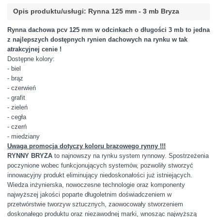
Opis produktu/usługi: Rynna 125 mm - 3 mb Bryza
Rynna dachowa pcv 125 mm w odcinkach o długości 3 mb to jedna
z najlepszych dostępnych rynien dachowych na rynku w tak
atrakcyjnej cenie !
Dostępne kolory:
- biel
- brąz
- czerwień
- grafit
- zieleń
- cegła
- czerń
- miedziany
Uwaga promocja dotyczy koloru brązowego rynny !!!
RYNNY BRYZA
to najnowszy na rynku system rynnowy. Spostrzeżenia
poczynione wobec funkcjonujących systemów, pozwoliły stworzyć
innowacyjny produkt eliminujący niedoskonałości już istniejących.
Wiedza inżynierska, nowoczesne technologie oraz komponenty
najwyższej jakości poparte długoletnim doświadczeniem w
przetwórstwie tworzyw sztucznych, zaowocowały stworzeniem
doskonałego produktu oraz niezawodnej marki, wnosząc najwyższą