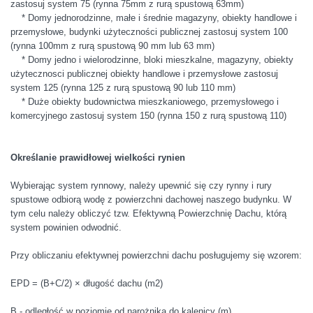
zastosuj system 75 (rynna 75mm z rurą spustową 63mm)
* Domy jednorodzinne, małe i średnie magazyny, obiekty handlowe i
przemysłowe, budynki użyteczności publicznej zastosuj system 100
(rynna 100mm z rurą spustową 90 mm lub 63 mm)
* Domy jedno i wielorodzinne, bloki mieszkalne, magazyny, obiekty
użytecznosci publicznej obiekty handlowe i przemysłowe zastosuj
system 125 (rynna 125 z rurą spustową 90 lub 110 mm)
* Duże obiekty budownictwa mieszkaniowego, przemysłowego i
komercyjnego zastosuj system 150 (rynna 150 z rurą spustową 110)
Określanie prawidłowej wielkości rynien
Wybierając system rynnowy, należy upewnić się czy rynny i rury
spustowe odbiorą wodę z powierzchni dachowej naszego budynku. W
tym celu należy obliczyć tzw. Efektywną Powierzchnię Dachu, którą
system powinien odwodnić.
Przy obliczaniu efektywnej powierzchni dachu posługujemy się wzorem:
EPD = (B+C/2) × długość dachu (m2)
B - odległość w poziomie od narożnika do kalenicy (m)