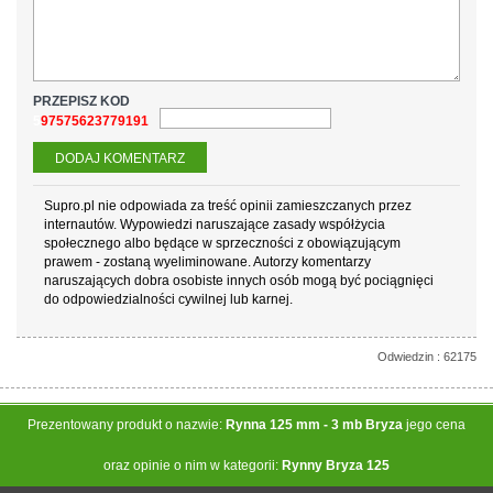
PRZEPISZ KOD
597575623779191
Supro.pl nie odpowiada za treść opinii zamieszczanych przez
internautów. Wypowiedzi naruszające zasady współżycia
społecznego albo będące w sprzeczności z obowiązującym
prawem - zostaną wyeliminowane. Autorzy komentarzy
naruszających dobra osobiste innych osób mogą być pociągnięci
do odpowiedzialności cywilnej lub karnej.
Odwiedzin : 62175
Prezentowany produkt o nazwie:
Rynna 125 mm - 3 mb Bryza
jego cena
oraz opinie o nim w kategorii:
Rynny Bryza 125