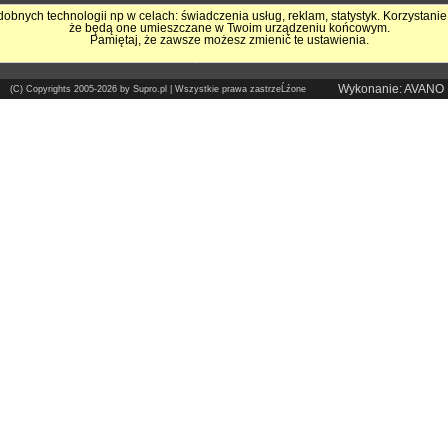
obnych technologii np w celach: świadczenia usług, reklam, statystyk. Korzystanie
że będą one umieszczane w Twoim urządzeniu końcowym.
Pokrycia Dachowe - Supro.pl
Pamiętaj, że zawsze możesz zmienić te ustawienia.
Sklep internetowy
Wykonanie: AVANO
(C) Copyrights 2005-2026 by Supro.pl | Wszystkie prawa zastrzeĹźone