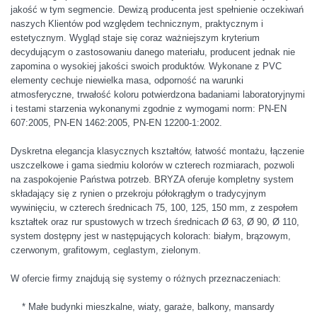
jakość w tym segmencie. Dewizą producenta jest spełnienie oczekiwań
naszych Klientów pod względem technicznym, praktycznym i
estetycznym. Wygląd staje się coraz ważniejszym kryterium
decydującym o zastosowaniu danego materiału, producent jednak nie
zapomina o wysokiej jakości swoich produktów. Wykonane z PVC
elementy cechuje niewielka masa, odporność na warunki
atmosferyczne, trwałość koloru potwierdzona badaniami laboratoryjnymi
i testami starzenia wykonanymi zgodnie z wymogami norm: PN-EN
607:2005, PN-EN 1462:2005, PN-EN 12200-1:2002.
Dyskretna elegancja klasycznych kształtów, łatwość montażu, łączenie
uszczelkowe i gama siedmiu kolorów w czterech rozmiarach, pozwoli
na zaspokojenie Państwa potrzeb. BRYZA oferuje kompletny system
składający się z rynien o przekroju półokrągłym o tradycyjnym
wywinięciu, w czterech średnicach 75, 100, 125, 150 mm, z zespołem
kształtek oraz rur spustowych w trzech średnicach Ø 63, Ø 90, Ø 110,
system dostępny jest w następujących kolorach: białym, brązowym,
czerwonym, grafitowym, ceglastym, zielonym.
W ofercie firmy znajdują się systemy o różnych przeznaczeniach:
* Małe budynki mieszkalne, wiaty, garaże, balkony, mansardy