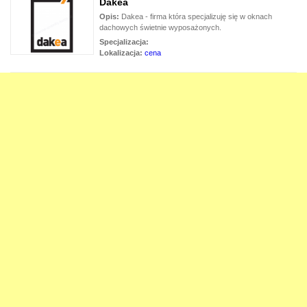
Dakea
Opis:
Dakea - firma która specjalizuję się w oknach
dachowych świetnie wyposażonych.
Specjalizacja:
Lokalizacja:
cena