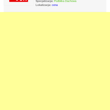
Specjalizacja:
Podbitka Dachowa
Lokalizacja:
cena