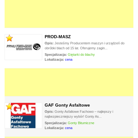
PROD-MASZ
Opis:
Jesteśmy Producentem maszyn i urządzeń do
obróbki blach od 15 lat. Oferujemy zagin...
Specjalizacja:
Giętarki do blachy
Lokalizacja:
cena
GAF Gonty Asfaltowe
Opis:
Gonty Asfaltowe Fachowo – najlepszy i
najbezpieczniejszy wybór! Gonty As...
Specjalizacja:
Gonty Bitumiczne
Lokalizacja:
cena