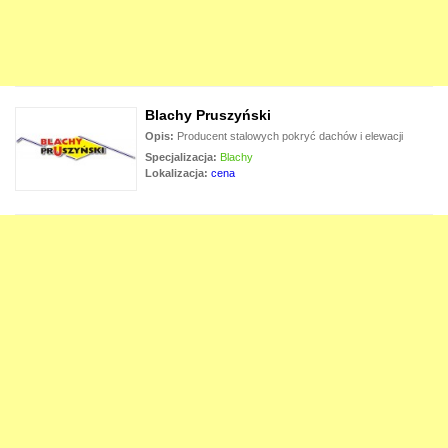
Pokrycia PCV
płyty pcv, pet, poliwęglan
Rynny
rynny pcv, stalowe, miedziane
Systemy Kominowe
kominy dymne lub wentylacyjne
Blachy Pruszyński
Świetliki Dachowe
doświetlenie hal i magazynów
Opis:
Producent stalowych pokryć dachów i elewacji
Specjalizacja:
Blachy
Tarcica
łaty, kontrłaty, tarcica
Lokalizacja:
cena