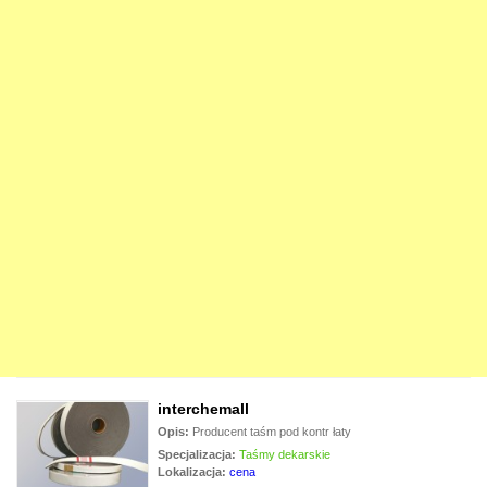
interchemall
Opis:
Producent taśm pod kontr łaty
Specjalizacja:
Taśmy dekarskie
Lokalizacja:
cena