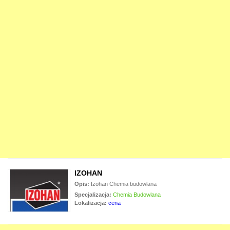
IZOHAN
Opis:
Izohan Chemia budowlana
Specjalizacja:
Chemia Budowlana
Lokalizacja:
cena