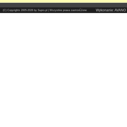
Wykonanie: AVANO
(C) Copyrights 2005-2026 by Supro.pl | Wszystkie prawa zastrzeĹźone