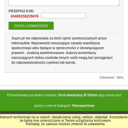
PRZEPISZ KOD
243408159235676
Supro.pl nie odpowiada za treść opinii zamieszczanych przez
internautów. Wypowiedzi naruszające zasady współżycia
społecznego albo będące w sprzeczności z obowiązującym
prawem - zostaną wyeliminowane. Autorzy komentarzy
naruszających dobra osobiste innych osób mogą być pociągnięci
do odpowiedzialności cywilnej lub karnej.
Odwiedzin : 9641
Prezentowany produkt o nazwie:
Drut miedziany Ø 10mm
jego cena oraz
opinie o nim w kategorii:
Piorunochron
obnych technologii np w celach: świadczenia usług, reklam, statystyk. Korzystanie
że będą one umieszczane w Twoim urządzeniu końcowym.
Pokrycia Dachowe - Supro.pl
Pamiętaj, że zawsze możesz zmienić te ustawienia.
Sklep internetowy