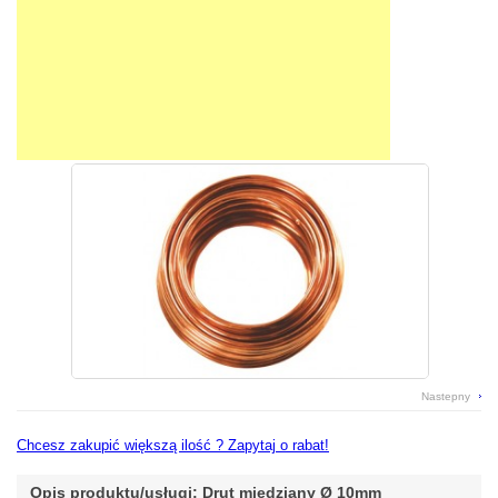
Pokrycia PCV
płyty pcv, pet, poliwęglan
Rynny
rynny pcv, stalowe, miedziane
Systemy Kominowe
kominy dymne lub wentylacyjne
Świetliki Dachowe
doświetlenie hal i magazynów
Tarcica
łaty, kontrłaty, tarcica
Nastepny
Chcesz zakupić większą ilość ? Zapytaj o rabat!
Opis produktu/usługi: Drut miedziany Ø 10mm