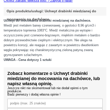
Chcesz zakupić większą ilość ? Zapytaj o rabat!
Opis produktu/usługi: Uchwyt drabinki miedzianej do
mocowania na dachówce
Uchwyt do mocowania drabinki miedzianej na dachówce.
Miedź jest metalem barwy czerwonawej, o gęstości 8,96 g/cm3 i
temperaturze topnienia 1083°C. Miedź metaliczna po wytopie i
oczyszczeniu jest czerwono-brązowym, miękkim metalem o bardzo
dobrym przewodnictwie cieplnym i elektrycznym. Nie ulega na
powietrzu korozji, ale reaguje z zawartym w powietrzu dwutlenkiem
węgla pokrywając się charakterystyczną zieloną patyną zwaną
grynszpanem szlachetnym.
UWAGA - Cena dotyczy 1 sztuki
Zobacz komentarze o Uchwyt drabinki
miedzianej do mocowania na dachówce, lub
napisz własną opinię.
Jeszcze nikt nie skomentował lub nie dodał opinni o tym
produkcie.
Badz pierwszy i dodaj własna opinie !