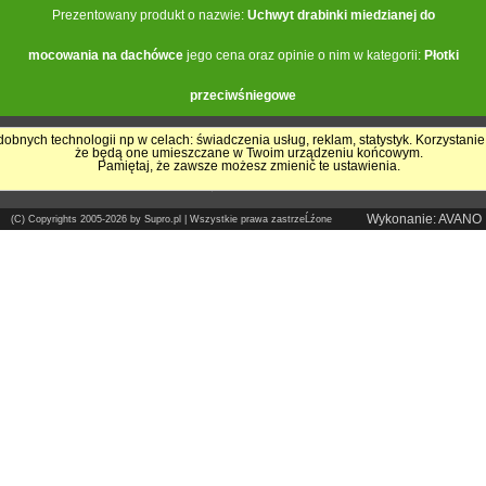
Prezentowany produkt o nazwie:
Uchwyt drabinki miedzianej do
mocowania na dachówce
jego cena oraz opinie o nim w kategorii:
Płotki
przeciwśniegowe
obnych technologii np w celach: świadczenia usług, reklam, statystyk. Korzystanie
że będą one umieszczane w Twoim urządzeniu końcowym.
Pokrycia Dachowe - Supro.pl
Pamiętaj, że zawsze możesz zmienić te ustawienia.
Sklep internetowy
Wykonanie: AVANO
(C) Copyrights 2005-2026 by Supro.pl | Wszystkie prawa zastrzeĹźone